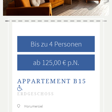
Bis zu 4 Personen
ab 125,00 € p.N.
APPARTEMENT B15
ERDGESCHOSS
Horumersiel