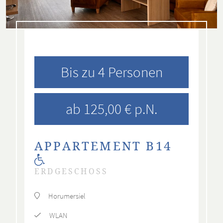
Bis zu 4 Personen
ab 125,00 € p.N.
APPARTEMENT B14
ERDGESCHOSS
Horumersiel
WLAN