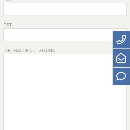
ORT
IHRE NACHRICHT AN UNS
BITTE NICHT AUSFÜLLEN.